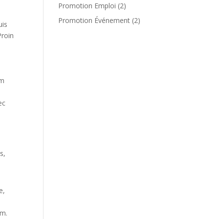
products
2
Promotion Emploi
2
products
2
Promotion Événement
2
uis
products
Proin
um
ec
s,
e,
am.