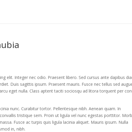
nubia
ng elit. Integer nec odio. Praesent libero. Sed cursus ante dapibus di
diet. Duis sagittis ipsum. Praesent mauris. Fusce nec tellus sed augu
rcu eget nulla. Class aptent taciti sociosqu ad litora torquent per co
lacinia nunc. Curabitur tortor. Pellentesque nibh. Aenean quam. In
nvallis tristique sem. Proin ut ligula vel nunc egestas porttitor. Morb
, massa. Fusce ac turpis quis ligula lacinia aliquet. Mauris ipsum. Nulla
smod in, nibh.