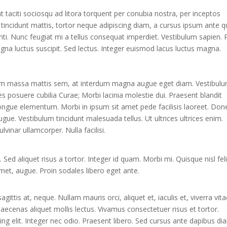
 taciti sociosqu ad litora torquent per conubia nostra, per inceptos
incidunt mattis, tortor neque adipiscing diam, a cursus ipsum ante q
otenti. Nunc feugiat mi a tellus consequat imperdiet. Vestibulum sapien. 
gna luctus suscipit. Sed lectus. Integer euismod lacus luctus magna.
sem massa mattis sem, at interdum magna augue eget diam. Vestibul
ces posuere cubilia Curae; Morbi lacinia molestie dui. Praesent blandit
ongue elementum. Morbi in ipsum sit amet pede facilisis laoreet. Don
augue. Vestibulum tincidunt malesuada tellus. Ut ultrices ultrices enim.
lvinar ullamcorper. Nulla facilisi.
 Sed aliquet risus a tortor. Integer id quam. Morbi mi. Quisque nisl feli
 amet, augue. Proin sodales libero eget ante.
gittis at, neque. Nullam mauris orci, aliquet et, iaculis et, viverra vita
 Maecenas aliquet mollis lectus. Vivamus consectetuer risus et tortor.
ng elit. Integer nec odio. Praesent libero. Sed cursus ante dapibus di