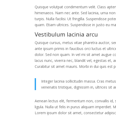
Quisque volutpat condimentum velit. Class aptent
himenaeos. Nam nec ante. Sed lacinia, urna non t
turpis. Nulla facilisi. Ut fringilla. Suspendisse p
quam. Etiam ultrices. Suspendisse in justo eu ma
Vestibulum lacinia arcu
Quisque cursus, metus vitae pharetra auctor, 
ante ipsum primis in faucibus orci luctus et ultri
dolor. Sed non quam. In vel mi sit amet augue c
lacus nunc, viverra nec, blandit vel, egestas et, 
Curabitur sit amet mauris. Morbi in dui quis est pu
Integer lacinia sollicitudin massa. Cras metus.
venenatis tristique, dignissim in, ultrices sit
Aenean lectus elit, fermentum non, convallis id, sa
ligula. Nulla ut felis in purus aliquam imperdiet.
Lorem ipsum dolor sit amet, consectetur adipisci