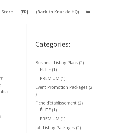
Store
[FR]
(Back to Knuckle HQ)
Categories:
2
Business Listing Plans
2
1
products
ELITE
1
product
am.
1
PREMIUM
1
e
product
Event Promotion Packages
2
nubia
2
products
2
Fiche d’établissement
2
1
products
ÉLITE
1
i
product
1
PREMIUM
1
product
2
Job Listing Packages
2