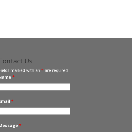
Contact Us
Fields marked with an
*
are required
Name
*
Email
*
Message
*