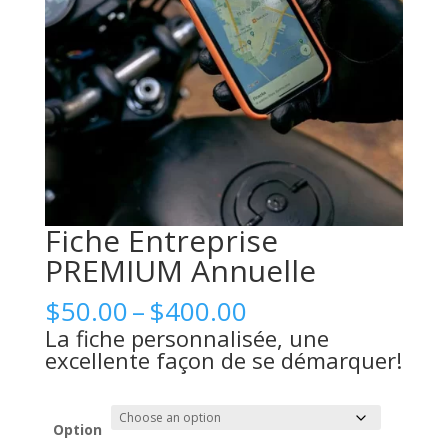
Fiche Entreprise
PREMIUM Annuelle
Price
$
50.00
–
$
400.00
range:
La fiche personnalisée, une
$50.00
excellente façon de se démarquer!
through
$400.00
Option