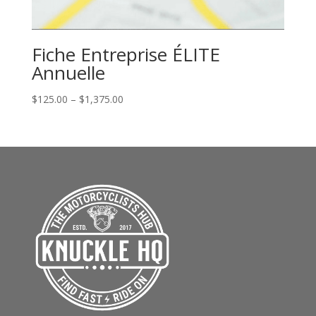
Fiche Entreprise ÉLITE
Annuelle
Price
$
125.00
–
$
1,375.00
range:
$125.00
through
$1,375.00